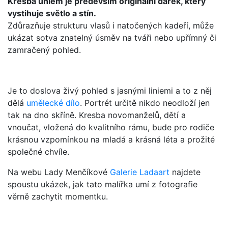
Kresba uhlem je především originální dárek, který
vystihuje světlo a stín.
Zdůrazňuje strukturu vlasů i natočených kadeří, může
ukázat sotva znatelný úsměv na tváři nebo upřímný či
zamračený pohled.
Je to doslova živý pohled s jasnými liniemi a to z něj
dělá
umělecké dílo
. Portrét určitě nikdo neodloží jen
tak na dno skříně. Kresba novomanželů, dětí a
vnoučat, vložená do kvalitního rámu, bude pro rodiče
krásnou vzpomínkou na mladá a krásná léta a prožité
společné chvíle.
Na webu Lady Menčíkové
Galerie Ladaart
najdete
spoustu ukázek, jak tato malířka umí z fotografie
věrně zachytit momentku.