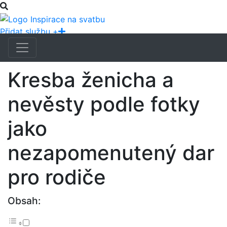
Přidat službu +
Kresba ženicha a
nevěsty podle fotky
jako
nezapomenutený dar
pro rodiče
Obsah: