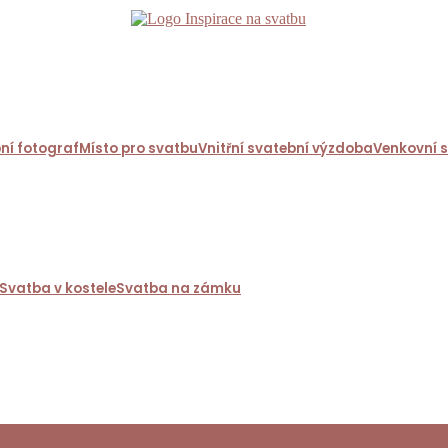
ní fotograf
Místo pro svatbu
Vnitřní svatební výzdoba
Venkovní 
Svatba v kostele
Svatba na zámku