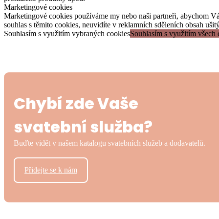
Marketingové cookies
Marketingové cookies používáme my nebo naši partneři, abychom Vám d
souhlas s těmito cookies, neuvidíte v reklamních sděleních obsah uši
Souhlasím s využitím vybraných cookies
Souhlasím s využitím všech 
Chybí zde Vaše
svatební služba?
Buďte vidět v našem katalogu svatebních služeb a dodavatelů.
Přidejte se k nám