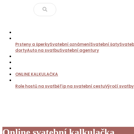
ÚVOD
SVATEBNÍ SLUŽBY
Prsteny a šperky
Svatební oznámení
Svatební šaty
Svateb
dorty
Auto na svatbu
Svatební agentury
SVATEBNÍ DARY A DÁRKY PRO HOSTY
SVATEBNÍ E-SHOP
SVATEBNÍ MAGAZÍN
ONLINE KALKULAČKA
DALŠÍ INSPIRACE
Role hostů na svatbě
Tip na svatební cestu
Výročí svatby
Online svatební kalkulačka