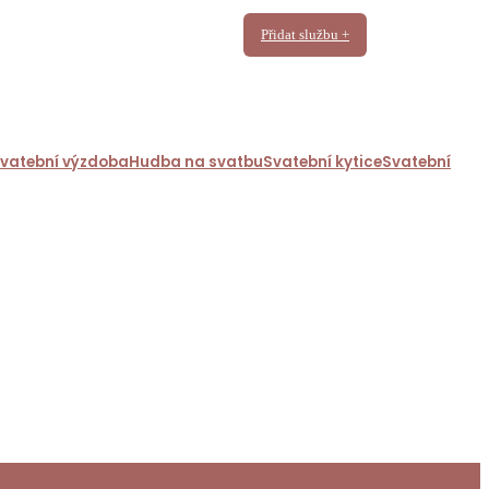
Přidat službu +
svatební výzdoba
Hudba na svatbu
Svatební kytice
Svatební