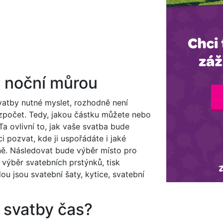
a noční můrou
svatby nutné myslet, rozhodně není
rozpočet. Tedy, jakou částku můžete nebo
Ta ovlivní to, jak vaše svatba bude
 pozvat, kde ji uspořádáte i jaké
ně. Následovat bude výběr místo pro
 výběr svatebních prstýnků, tisk
u jsou svatební šaty, kytice, svatební
 svatby čas?