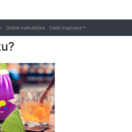
n
Online kalkulačka
Další inspirace
ku?