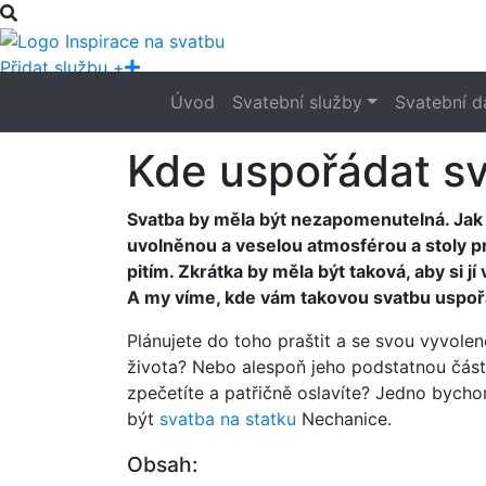
Přidat službu +
Úvod
Svatební služby
Svatební d
Kde uspořádat sv
Svatba by měla být nezapomenutelná. Jak 
uvolněnou a veselou atmosférou a stoly p
pitím. Zkrátka by měla být taková, aby si j
A my víme, kde vám takovou svatbu uspořá
Plánujete do toho praštit a se svou vyvole
života? Nebo alespoň jeho podstatnou část?
zpečetíte a patřičně oslavíte? Jedno byc
být
svatba na statku
Nechanice.
Obsah: