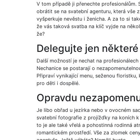
V tom případě ji přenechte profesionálům. 
obrátit se na svatební agenturu, která vše z
vyšperkuje nevěstu i ženicha. A za to si ta
že vás taková svatba na klíč vyjde na někol
že?
Delegujte jen některé
Další možností je nechat na profesionálech 
Nechanice se postarají o nezapomenutelnou
Připraví vynikající menu, seženou floristku,
pro děti i dospělé.
Opravdu nezapomenut
Je libo obřad u jezírka nebo v ovocném sad
svatební fotografie z projížďky na koních 
to je ale také vřelá a pohostinná rodinná at
romantickém prostředí. Vše za zlomek ceny,
agentuře. Ještě váháte? Neměli byste.