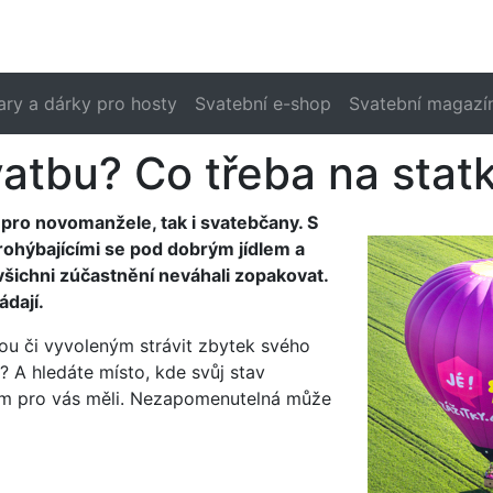
ary a dárky pro hosty
Svatební e-shop
Svatební magazí
atbu? Co třeba na stat
pro novomanžele, tak i svatebčany. S
rohýbajícími se pod dobrým jídlem a
í všichni zúčastnění neváhali zopakovat.
dají.
nou či vyvoleným strávit zbytek svého
 A hledáte místo, kde svůj stav
hom pro vás měli. Nezapomenutelná může