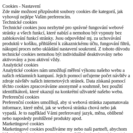
Cookies - Nastavení
Zde máte možnost přizpůsobit soubory cookies dle kategorií, jak
vyhovují nejlépe Vašim preferencím.
Technické cookies
Technické cookies jsou nezbytné pro správné fungování webové
stránky a všech funkcí, které nabízí a nemohou být vypnuty bez
zablokování funkcí stránky. Jsou odpovědné mj. za uchovávání
produktů v košíku, přihlášení k zákaznickému účtu, fungování filtrů,
nákupní proces nebo ukládání nastavení soukromí. Z tohoto důvodu
technické cookies nemohou být individuálně deaktivovány nebo
aktivovány a jsou aktivní vždy.
Analytické cookies
Analytické cookies nám umožňují měření výkonu našeho webu a
našich reklamních kampaní. Jejich pomocí určujeme počet návštěv a
zdroje návštěv našich internetových stránek. Data získaná pomocí
těchto cookies zpracováváme anonymně a souhrnně, bez použití
identifikátorů, které ukazují na konkrétní uživatelé našeho webu.
Preferenční cookies
Preferenční cookies umožňují, aby si webová stránka zapamatovala
informace, které mění, jak se webová stránka chová nebo jak
vypadá. Je to například Vámi preferovaný jazyk, měna, oblíbené
nebo naposledy prohlížené produkty apod.
Marketingové cookies
Marketingové cookies používáme my nebo naši partneři, abychom