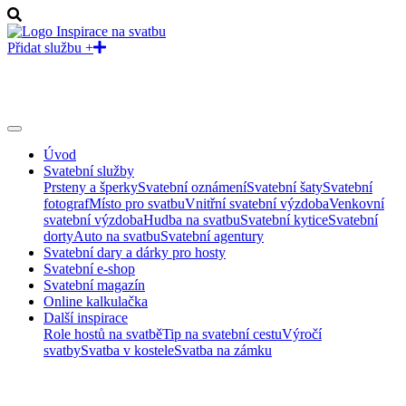
Přidat službu +
Úvod
Svatební služby
Prsteny a šperky
Svatební oznámení
Svatební šaty
Svatební
fotograf
Místo pro svatbu
Vnitřní svatební výzdoba
Venkovní
svatební výzdoba
Hudba na svatbu
Svatební kytice
Svatební
dorty
Auto na svatbu
Svatební agentury
Svatební dary a dárky pro hosty
Svatební e-shop
Svatební magazín
Online kalkulačka
Další inspirace
Role hostů na svatbě
Tip na svatební cestu
Výročí
svatby
Svatba v kostele
Svatba na zámku